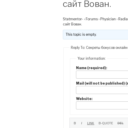
сайт Вован.
Statmentor-
›
Forums
›
Physician
›
Radia
сайт Вован.
This topic is empty.
Reply To: Секреты бонусов онлайн
Your information:
Name (required):
Mail (will not be published) 
Website: