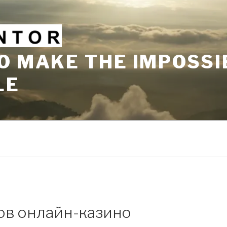
O MAKE THE IMPOSSI
LE
ов онлайн-казино